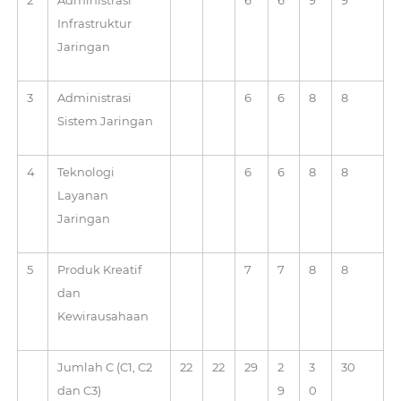
2
Administrasi
6
6
9
9
Infrastruktur
Jaringan
3
Administrasi
6
6
8
8
Sistem Jaringan
4
Teknologi
6
6
8
8
Layanan
Jaringan
5
Produk Kreatif
7
7
8
8
dan
Kewirausahaan
Jumlah C (C1, C2
22
22
29
2
3
30
dan C3)
9
0