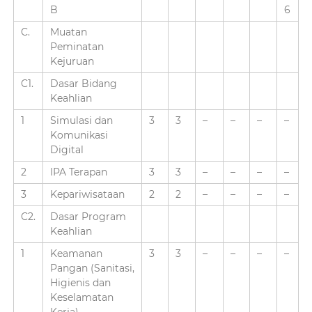
B
6
C.
Muatan
Peminatan
Kejuruan
C1.
Dasar Bidang
Keahlian
1
Simulasi dan
3
3
–
–
–
–
Komunikasi
Digital
2
IPA Terapan
3
3
–
–
–
–
3
Kepariwisataan
2
2
–
–
–
–
C2.
Dasar Program
Keahlian
1
Keamanan
3
3
–
–
–
–
Pangan (Sanitasi,
Higienis dan
Keselamatan