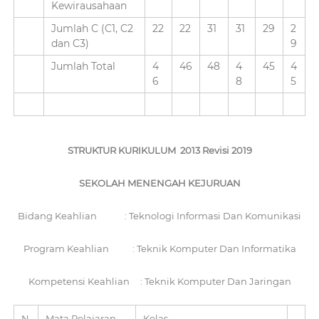
Kewirausahaan
Jumlah C (C1, C2
22
22
31
31
29
2
dan C3)
9
Jumlah Total
4
46
48
4
45
4
6
8
5
STRUKTUR KURIKULUM 2013 Revisi 2019
SEKOLAH MENENGAH KEJURUAN
Bidang Keahlian : Teknologi Informasi Dan Komunikasi
Program Keahlian : Teknik Komputer Dan Informatika
Kompetensi Keahlian : Teknik Komputer Dan Jaringan
N
Mata Pelajaran
Kelas