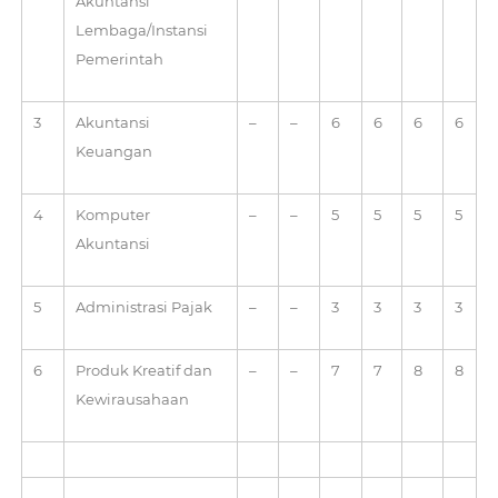
Akuntansi
Lembaga/Instansi
Pemerintah
3
Akuntansi
–
–
6
6
6
6
Keuangan
4
Komputer
–
–
5
5
5
5
Akuntansi
5
Administrasi Pajak
–
–
3
3
3
3
6
Produk Kreatif dan
–
–
7
7
8
8
Kewirausahaan