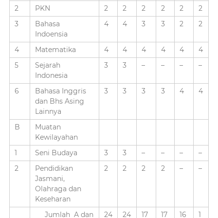
2
PKN
2
2
2
2
2
2
3
Bahasa
4
4
3
3
2
2
Indoensia
4
Matematika
4
4
4
4
4
4
5
Sejarah
3
3
–
–
–
–
Indonesia
6
Bahasa Inggris
3
3
3
3
4
4
dan Bhs Asing
Lainnya
B
Muatan
Kewilayahan
1
Seni Budaya
3
3
–
–
–
–
2
Pendidikan
2
2
2
2
–
–
Jasmani,
Olahraga dan
Keseharan
Jumlah A dan
24
24
17
17
16
1