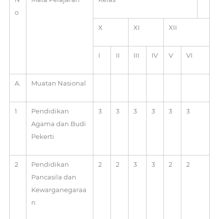
o
X
XI
XII
I
II
III
IV
V
VI
A.
Muatan Nasional
1
Pendidikan
3
3
3
3
3
3
Agama dan Budi
Pekerti
2
Pendidikan
2
2
3
3
2
2
Pancasila dan
Kewarganegaraa
n