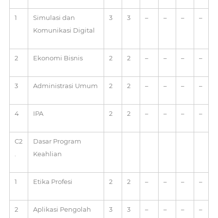
1
Simulasi dan
3
3
–
–
–
–
Komunikasi Digital
2
Ekonomi Bisnis
2
2
–
–
–
–
3
Administrasi Umum
2
2
–
–
–
–
4
IPA
2
2
–
–
–
–
C2
Dasar Program
.
Keahlian
1
Etika Profesi
2
2
–
–
–
–
2
Aplikasi Pengolah
3
3
–
–
–
–