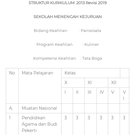
m
STRUKTUR KURIKULUM 2013 Revisi 2019
a
r
SEKOLAH MENENGAH KEJURUAN
a
n
Bidang Keahlian : Pariwisata
g
Program Keahlian : Kuliner
Kompetensi Keahlian : Tata Boga
No
Mata Pelajaran
Kelas
X
XI
XII
I
II
III
IV
V
V
I
A.
Muatan Nasional
1
Pendidikan
3
3
3
3
3
3
Agama dan Budi
Pekerti