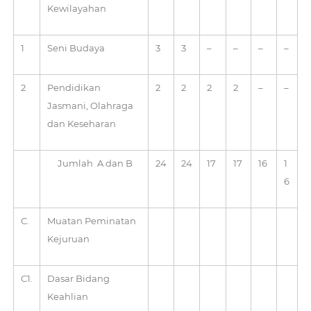
Kewilayahan
1
Seni Budaya
3
3
–
–
–
–
2
Pendidikan
2
2
2
2
–
–
Jasmani, Olahraga
dan Keseharan
Jumlah A dan B
24
24
17
17
16
1
6
C.
Muatan Peminatan
Kejuruan
C1.
Dasar Bidang
Keahlian