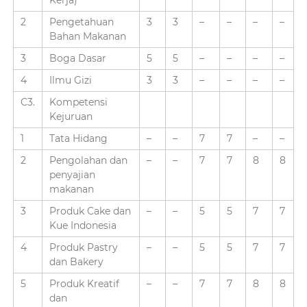
Kerja)
2
Pengetahuan
3
3
–
–
–
–
Bahan Makanan
3
Boga Dasar
5
5
–
–
–
–
4
Ilmu Gizi
3
3
–
–
–
–
C3.
Kompetensi
Kejuruan
1
Tata Hidang
–
–
7
7
–
–
2
Pengolahan dan
–
–
7
7
8
8
penyajian
makanan
3
Produk Cake dan
–
–
5
5
7
7
Kue Indonesia
4
Produk Pastry
–
–
5
5
7
7
dan Bakery
5
Produk Kreatif
–
–
7
7
8
8
dan