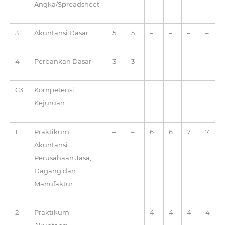
Angka/Spreadsheet
3
Akuntansi Dasar
5
5
–
–
–
–
4
Perbankan Dasar
3
3
–
–
–
–
C3
Kompetensi
.
Kejuruan
1
Praktikum
–
–
6
6
7
7
Akuntansi
Perusahaan Jasa,
Dagang dan
Manufaktur
2
Praktikum
–
–
4
4
4
4