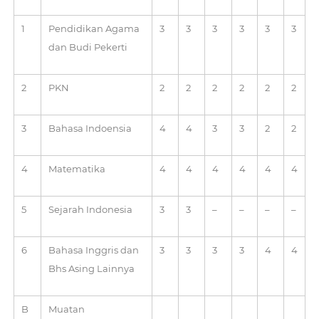
1
Pendidikan Agama
3
3
3
3
3
3
dan Budi Pekerti
2
PKN
2
2
2
2
2
2
3
Bahasa Indoensia
4
4
3
3
2
2
4
Matematika
4
4
4
4
4
4
5
Sejarah Indonesia
3
3
–
–
–
–
6
Bahasa Inggris dan
3
3
3
3
4
4
Bhs Asing Lainnya
B
Muatan