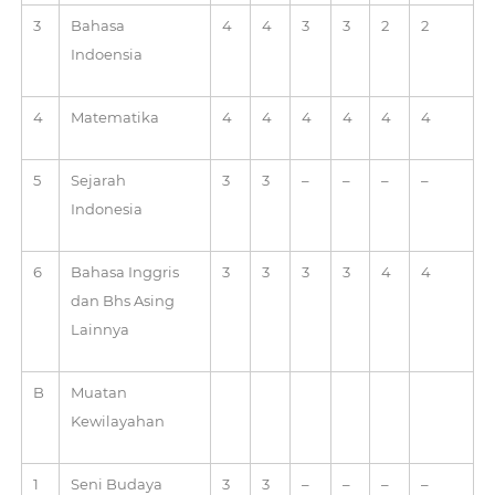
3
Bahasa
4
4
3
3
2
2
Indoensia
4
Matematika
4
4
4
4
4
4
5
Sejarah
3
3
–
–
–
–
Indonesia
6
Bahasa Inggris
3
3
3
3
4
4
dan Bhs Asing
Lainnya
B
Muatan
Kewilayahan
1
Seni Budaya
3
3
–
–
–
–