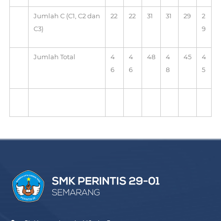
Jumlah C (C1, C2 dan
22
22
31
31
29
2
C3)
9
Jumlah Total
4
4
48
4
45
4
6
6
8
5