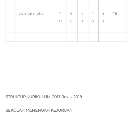
Jumlah Total
4
4
4
4
4
48
8
8
8
8
8
STRUKTUR KURIKULUM 2013 Revisi 2019
SEKOLAH MENENGAH KEJURUAN