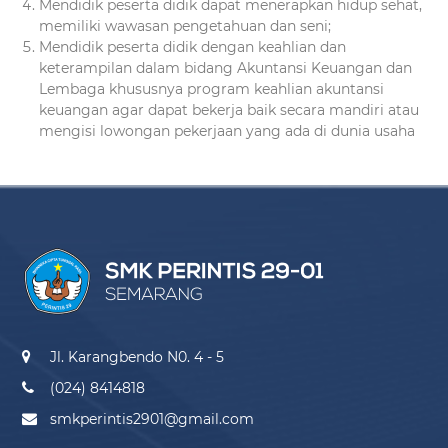
Mendidik peserta didik dapat menerapkan hidup sehat,
memiliki wawasan pengetahuan dan seni;
Mendidik peserta didik dengan keahlian dan
keterampilan dalam bidang Akuntansi Keuangan dan
Lembaga khususnya program keahlian akuntansi
keuangan agar dapat bekerja baik secara mandiri atau
mengisi lowongan pekerjaan yang ada di dunia usaha
Jl. Karangbendo N0. 4 - 5
(024) 8414818
smkperintis2901@gmail.com