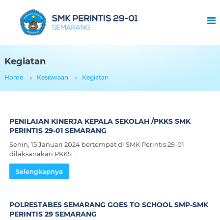
S
M
K
P
e
Kegiatan
r
Home
Kesiswaan
Kegiatan
i
n
t
i
PENILAIAN KINERJA KEPALA SEKOLAH /PKKS SMK
s
PERINTIS 29-01 SEMARANG
2
Senin, 15 Januari 2024 bertempat di SMK Perintis 29-01
9
dilaksanakan PKKS ...
-
Selengkapnya
0
1
S
POLRESTABES SEMARANG GOES TO SCHOOL SMP-SMK
e
PERINTIS 29 SEMARANG