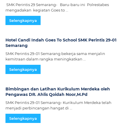
m
SMK Perintis 29 Semarang- Baru-baru ini Polrestabes
a
mengadakan kegiatan Goes to ...
r
Selengkapnya
a
n
g
Hotel Candi Indah Goes To School SMK Perintis 29-01
Semarang
SMK Perintis 29-01 Semarang bekerja sama menjalin
kemitraan dalam rangka meningkatkan ...
Selengkapnya
Bimbingan dan Latihan Kurikulum Merdeka oleh
Pengawas DR. Ahlis Qoidah Noor,M.Pd
SMK Perintis 29-01 Semarang- Kurikulum Merdeka telah
menjadi perbincangan hangat di ...
Selengkapnya