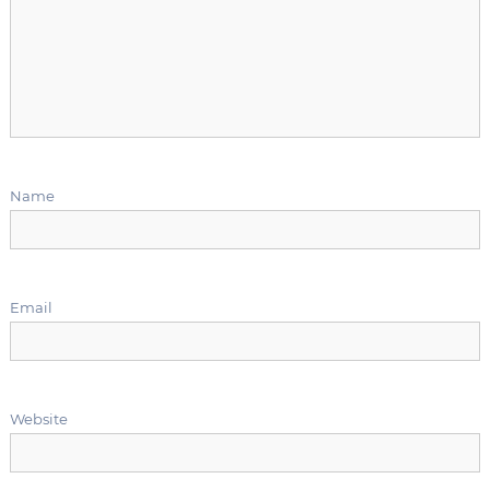
g
a
t
i
Name
o
n
Email
Website