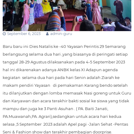
m
a
r
a
n
September 6, 2023
admin-guru
g
Baru baru ini Dies Natalis ke -40 Yayasan Perintis 29 Semarang
berlangsung selama dua hari ,yang biasanya di peringati setiap
tanggal 28-29 Agustus dilaksanakan pada 4-5 September 2023
hal ini dikarenakan adanya ANBK kelas XI Adapun agenda
kegiatan selama dua hari pada hari Senin adalah Ziarah ke
makam pendiri Yayasan di pemakaman Karang bendo setelah
itu dilanjutkan dengan lomba memasak Nasi goreng untuk Guru
dan Karyawan dan acara terakhir bakti sosial ke siswa yang tidak
mampu dan juga ke 3 Panti Asuhan . ( PA. Baiti Janati,
PA.Muawanah,PA. Agrari),sedangkan untuk acara hari kedua
selasa ,5 September 2023 adalah Apel pagi -Jalan Sehat -Pentas
Seni & Fashion show dan terakhir pembagian doorprise.