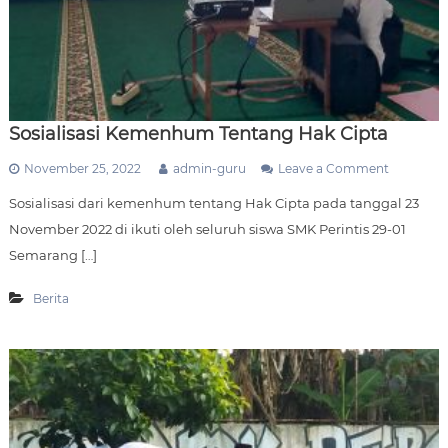
L
A
S
E
K
O
L
Sosialisasi Kemenhum Tentang Hak Cipta
A
H
o
November 25, 2022
admin-guru
Leave a Comment
S
n
M
Sosialisasi dari kemenhum tentang Hak Cipta pada tanggal 23
S
K
o
November 2022 di ikuti oleh seluruh siswa SMK Perintis 29-01
P
s
E
Semarang […]
i
R
a
I
l
Berita
N
i
T
s
I
a
S
s
2
i
9
K
-
e
0
m
1