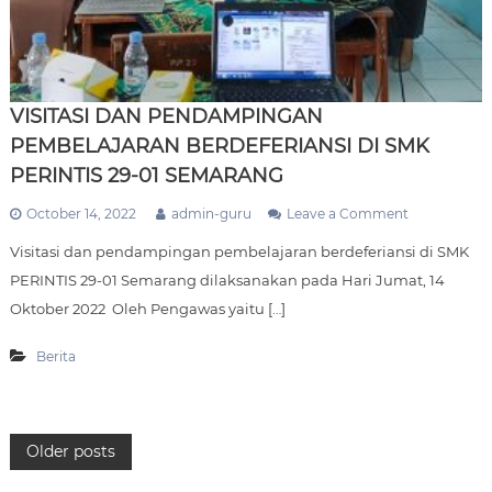
VISITASI DAN PENDAMPINGAN
PEMBELAJARAN BERDEFERIANSI DI SMK
PERINTIS 29-01 SEMARANG
o
October 14, 2022
admin-guru
Leave a Comment
n
Visitasi dan pendampingan pembelajaran berdeferiansi di SMK
V
I
PERINTIS 29-01 Semarang dilaksanakan pada Hari Jumat, 14
S
Oktober 2022 Oleh Pengawas yaitu […]
I
T
A
Berita
S
I
D
A
P
Older posts
N
P
E