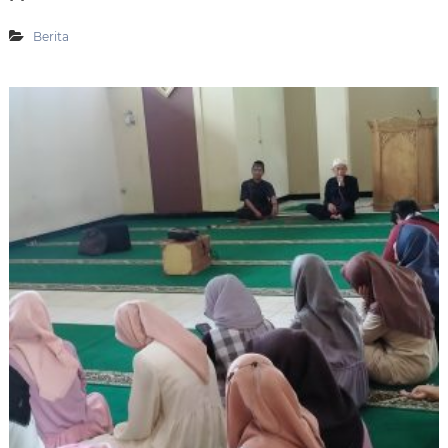
G
T
N
I
A
Berita
S
T
2
A
9
L
S
I
E
S
M
K
A
E
R
-
A
4
N
0
G
Y
A
Y
A
S
A
N
P
E
R
I
N
T