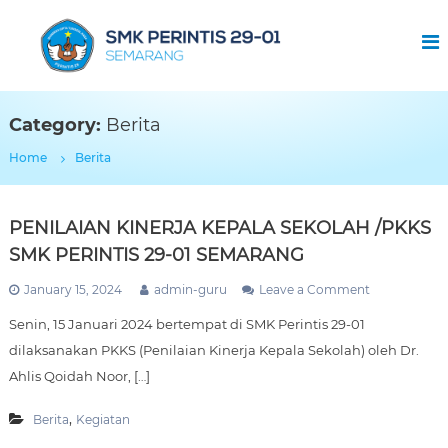
S
S
k
M
i
K
p
P
t
o
e
Category:
Berita
c
r
o
Home
Berita
i
n
n
t
t
e
PENILAIAN KINERJA KEPALA SEKOLAH /PKKS
i
n
SMK PERINTIS 29-01 SEMARANG
s
t
2
o
January 15, 2024
admin-guru
Leave a Comment
n
9
Senin, 15 Januari 2024 bertempat di SMK Perintis 29-01
P
-
E
dilaksanakan PKKS (Penilaian Kinerja Kepala Sekolah) oleh Dr.
0
N
Ahlis Qoidah Noor, […]
I
1
L
S
A
,
Berita
Kegiatan
e
I