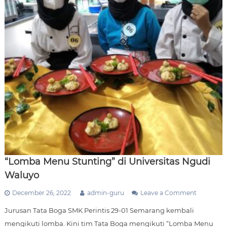
a
n
S
e
k
o
l
a
h
Y
a
y
a
s
a
n
P
e
“Lomba Menu Stunting” di Universitas Ngudi
r
i
Waluyo
n
t
o
December 26, 2022
admin-guru
Leave a Comment
i
n
s
Jurusan Tata Boga SMK Perintis 29-01 Semarang kembali
“
2
L
mengikuti lomba. Kini tim Tata Boga mengikuti “Lomba Menu