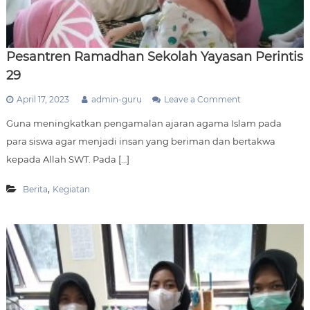
I
S
2
9
Pesantren Ramadhan Sekolah Yayasan Perintis
S
E
29
M
A
o
April 17, 2023
admin-guru
Leave a Comment
R
n
A
Guna meningkatkan pengamalan ajaran agama Islam pada
P
N
e
para siswa agar menjadi insan yang beriman dan bertakwa
G
s
kepada Allah SWT. Pada […]
a
n
t
,
Berita
Kegiatan
r
e
n
R
a
m
a
d
h