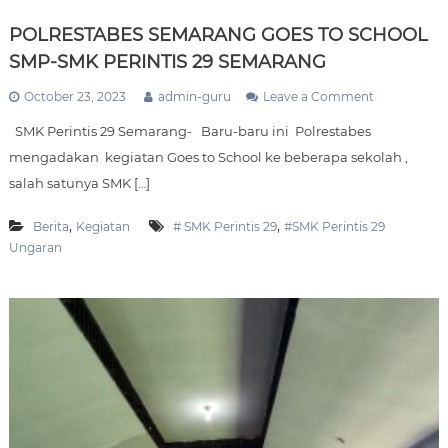
A
m
N
a
POLRESTABES SEMARANG GOES TO SCHOOL
K
r
I
SMP-SMK PERINTIS 29 SEMARANG
N
a
E
o
October 23, 2023
admin-guru
Leave a Comment
n
R
n
g
J
SMK Perintis 29 Semarang- Baru-baru ini Polrestabes
P
A
O
mengadakan kegiatan Goes to School ke beberapa sekolah ,
K
L
salah satunya SMK […]
E
R
P
E
A
S
,
,
Berita
Kegiatan
# SMK Perintis 29
#SMK Perintis 29
L
T
Ungaran
A
A
S
B
E
E
K
S
O
S
L
E
A
M
H
A
/
R
P
A
K
N