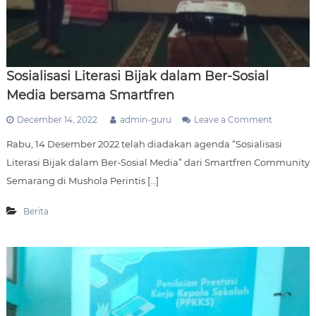
s
i
t
a
s
N
Sosialisasi Literasi Bijak dalam Ber-Sosial
g
u
Media bersama Smartfren
d
i
o
December 14, 2022
admin-guru
Leave a Comment
W
n
a
Rabu, 14 Desember 2022 telah diadakan agenda “Sosialisasi
S
l
o
Literasi Bijak dalam Ber-Sosial Media” dari Smartfren Community
u
s
Semarang di Mushola Perintis […]
y
i
o
a
l
Berita
i
s
a
s
i
L
i
t